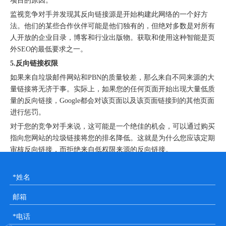
项目的原因。
监视竞争对手并发现其反向链接源是开始构建此网络的一个好方
法。他们的某些合作伙伴可能是他们独有的，但绝对多数是对所有
人开放的企业目录，博客和行业出版物。获取和使用这种智能是页
外SEO的最低要求之一。
5.反向链接权限
如果来自垃圾邮件网站和PBN的质量较差，那么来自不同来源的大
量链接将无济于事。实际上，如果您的任何页面开始出现大量低质
量的反向链接，Google都会对该页面以及该页面链接到的其他页面
进行惩罚。
对于您的竞争对手来说，这可能是一个绝佳的机会，可以通过购买
指向您网站的垃圾链接将您的排名降低。这就是为什么您应该定期
审核反向链接，而拒绝来自低权限来源的反向链接。
6.链接锚文本
随着语义搜索变得越来越聪明，尽管锚关键字仍然具有影响力，但
它不再是反向链接因素。当前的规则是给锚定一个听起来自然的文
本，包括您的关键字，但避免关键字填充。有一些差异也是很好
的-尽量不要在所有反向链接上使用完全相同的锚点，并且永远不
要使用相同的锚点链接到不同的页面。