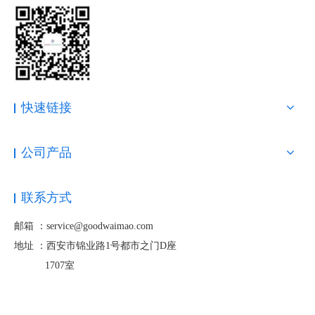
使用，就可以使用Google的“移动设备适合性测试”或更全面的
WebSite Auditor对其进行测试。
9.快速页面
根据Google的说法，移动页面的平均加载时间为15秒，这与用户的
预期形成了鲜明的对比-53％的用户将离开移动页面，而该页面的
加载时间超过3秒。这就是为什么页面速度在过去两年中一直是移
快速链接
动排名因素，并且在可预见的未来很可能会陪伴我们。
大多数移动页面保持缓慢的事实实际上是个好消息。这意味着，如
果您想要的话，您将拥有巨大的竞争优势。如果这样做的话，则有
公司产品
20多个移动速度因素需要考虑，图像大小，页面重定向和肿的代码
占据主导地位。
联系方式
还有一个使用
AMP优化移动网站
的选项，它可以在一秒钟或更短
的时间内加载您的网页。现在，我知道AMP由于施加了严格的设计
邮箱 ：service@goodwaimao.com
限制（除其他事项外）而广受批评，但实际上它最近变得更加灵
地址 ：
西安市锦业路1号都市之门D座
活，甚至允许使用最高级的页面。我想说AMP对于那些宁愿使用标
1707室
准化解决方案而不是尝试手动调整其网站的用户来说，是一个不错
的选择。
10.精选片段