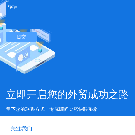
7.内部链接
Google确定网页重要性的部分原因在于它们获得的内部链接的数量
以及这些链接的上下文。为了最大程度地发挥这一排名因素的作
用，请保持网站结构浅薄，审核站点是否有损坏的链接，在锚文本
提交
中使用关键字，并创建其他链接页面的机会。请记住，
对于内部链
接来说，权限对于外部链接都同样重要，因此，如果要增强某些页
面，请从网站中的高权限页面链接到该页面
。
8.移动首页
尽管移动优先索引已经存在了一段时间，但遇到未针对移动视图进
行优化的网站或网站部分仍然很常见。这些网站在用户体验以及
Google排名方面处于极大的劣势。如果您是这些网站之一，那么您
绝对应该将移动优化放在SEO列表的顶部。
立即开启您的外贸成功之路
移动优化的最佳实践是响应式设计。通过使当前内容响应不同的屏
幕尺寸，它需要对您的网站进行最少的更改。实现响应式设计的方
留下您的联系方式，专属顾问会尽快联系您
式取决于网站的构建方式。
实施基本的响应功能后，您可以通过应用特定于移动设备的UX来
走得更远。考虑简单的网站结构，触摸互动，大胆的视觉效果，超
关注我们
轻的页面以及消除所有干扰。一旦您确定自己的网站适合移动设备