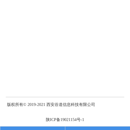
精选摘要现已变得非常普遍，以至已成为SERP不可或缺的一部
分。而且，不仅是自然搜索结果中的主要部分，而且不只是任何部
分，而且通常是最突出的部分。唯一的问题是，您无法完全按照自
己的方式制作精选片段。您所能做的就是让您的内容片段式准备
好，并且，如果
Google认为它值得，那么它最终可能会成为特色。
可能会涉及的一些特色片段包括问题，图像包，本地包和评论。最
后三个很容易：为图像包优化图像，为本地包填写Google我的商家
资料，并将架构标记应用于审阅页面。
但是，要进入问题代码段，您必须按原样排在前10名的结果中，然
后将内容编辑为代码段就绪的格式。这意味着带有类似查询的标题
的文章大约为六个单词（H2 / H3），其后是简洁，内容丰富的答
案段落，约为60个单词。尝试坚持问题的原因和方式，避免写出维
基百科/ Investopedia已经回答的问题。Google正在利用信息合作伙
伴填写事实摘录（日期，名称，定义），因此您无法真正竞争这些
查询。
版权所有© 2019-2021 西安谷道信息科技有限公司
11.图像优化
优化的图像本身并不是很重要，但是它们确实会影响许多其他站点
陕ICP备19021154号-1
级别的因素。压缩图像可使页面更浅，从而提高页面速度。用适当
的文件名，标题和替代文本描述图像可能有助于它们在Google图片