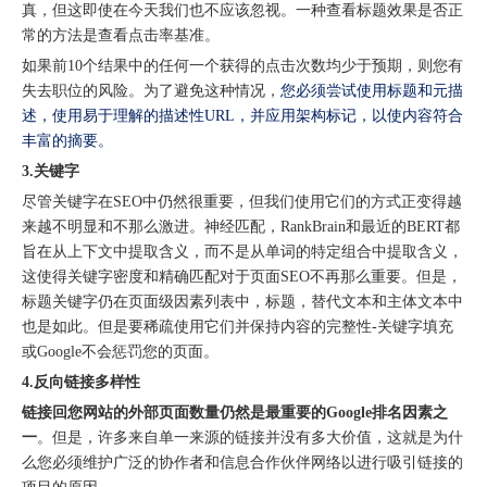
真，但这即使在今天我们也不应该忽视。一种查看标题效果是否正
常的方法是查看点击率基准。
如果前10个结果中的任何一个获得的点击次数均少于预期，则您有
失去职位的风险。为了避免这种情况，
您必须尝试使用标题和元描
述，使用易于理解的描述性URL，并应用架构标记，以使内容符合
丰富的摘要。
3.关键字
尽管关键字在SEO中仍然很重要，但我们使用它们的方式正变得越
来越不明显和不那么激进。神经匹配，RankBrain和最近的BERT都
旨在从上下文中提取含义，而不是从单词的特定组合中提取含义，
这使得关键字密度和精确匹配对于页面SEO不再那么重要。但是，
标题关键字仍在页面级因素列表中，标题，替代文本和主体文本中
也是如此。但是要稀疏使用它们并保持内容的完整性-关键字填充
或Google不会惩罚您的页面。
4.反向链接多样性
链接回您网站的外部页面数量仍然是最重要的Google排名因素之
一
。但是，许多来自单一来源的链接并没有多大价值，这就是为什
么您必须维护广泛的协作者和信息合作伙伴网络以进行吸引链接的