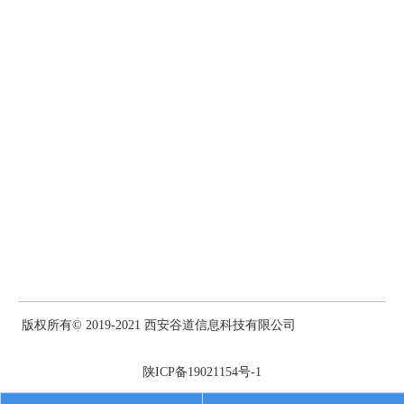
使用产品视频，采访，动画，清单，直播视频和操作视频为您的受
众提供价值并提高参与度和转化率。当显示工作场所的幕后风貌或
与有影响力的人进行有趣的采访时，实时视频效果最好。
您还可以将高级博客转换为独立视频，以增强社交形象并吸引博客
流量。使用BuzzSumo等网络分析工具来识别效果最佳的关键字和
帖子。然后，可以使用这些关键字来提出创新的主题构想。
例如，诸如AnswerThePublic之类的工具可以为一个单词（如“瑜
伽”）生成多个可视化结果，从而使博主可以在此领域找到创新的
内容创意。
最后，诸如Wave.video或Promo之类的内容创建工具可以帮助您以
社交视频内容的形式创建和分享引人入胜的品牌故事。
4.投资影响者营销
根据Influencer Marketing Hub共享的信息图，持续投资于影响者营
销的企业每花费1美元，即可获得高达18美元的回报。这是因为有
版权所有© 2019-2021 西安谷道信息科技有限公司
影响力的人可以帮助品牌吸引与他们的业务利基特别相关的敬业观
众。此外，利基影响者的收费较低，并且在吸引您的品牌所需的确
陕ICP备19021154号-1
切受众群体方面非常有效。
但是，挑战在于为您的品牌找到合适的影响者。使用BuzzSumo，