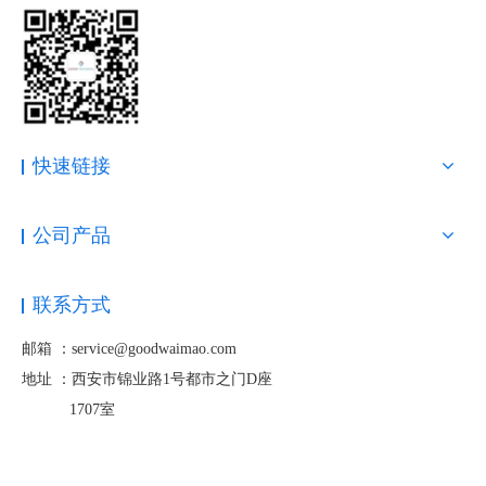
快速链接
公司产品
3.不要小看视频的力量
联系方式
到目前为止，视频内容是营销人员可以用来吸引观众的最有力和最
难忘的内容。实际上，《 HubSpot数字消费者趋势报告》显示，视
邮箱 ：service@goodwaimao.com
频是当今最受欢迎的内容形式。
地址 ：
西安市锦业路1号都市之门D座
实际上，如果您希望观众全神贯注，那么视频内容应该是每天的选
1707室
择。
视频内容可以帮助您的观众与您的品牌故事建立联系，从而通过社
交渠道提高参与度和转化率。