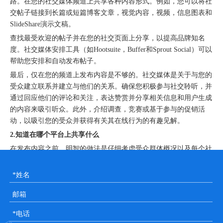
路。在您的社交媒体频道上共享各种内容形式。例如，您可以将社
交帖子链接到长篇或短篇博客文章，视觉内容，视频，信息图表和
SlideShare演示文稿。
查找最受欢迎的帖子并在您的社交页面上分享，以提高品牌知名
度。社交媒体安排工具（如Hootsuite，Buffer和Sprout Social）可以
帮助您安排和自动发布帖子。
最后，仅在您的频道上发布内容是不够的。社交媒体是关于与您的
受众建立联系并建立与他们的关系。确保您积极参与社交聆听，并
通过回应他们的评论和关注，表达赞赏并分享相关信息和用户生成
的内容来吸引听众。此外，介绍调查，竞赛或基于参与的促销活
动，以吸引您的受众并获得有关其在线行为的有趣见解。
2.知道在哪个平台上共享什么
在发布内容之前，明智的做法是仔细考虑受众群体概况以及每个社
交平台的目的和交流方式。例如，
由于每个人都有一个Facebook帐
户，因此非常适合共享与新闻或娱乐或有趣的视频相关的内容。
LinkedIn是发布吸引B2B受众的内容的理想渠道。同样，高质量的
图像和视频在Instagram上效果很好。这是一个高度视觉化的社交渠
道；
因此，在此频道上共享内容时，必须重点关注产品摄影的质
量。