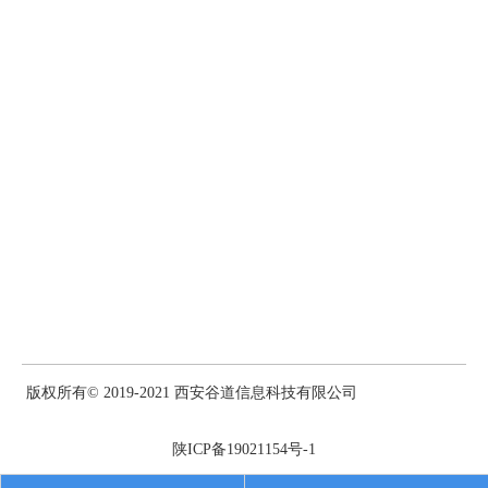
表都使用Blvd。为什么这很重要？具有相同信息的引用会影响
Google的本地和本地包算法，这有助于将企业推向令人垂涎的
Google Maps 3 Pack点。为了轻松研究此问题，Moz提供了一个免费
工具，可帮助查找和修复所有不正确的引用。
在Google Maps上排名更高的下一步是在都会区内寻找其他引文位
置。使用Whitespark免费进行此操作，它将按国家和城市搜索。引
文列表将包括热门网站，例如Yelp，黄页和Facebook。但是，您还
希望查找以前可能没有考虑过的更多本地化引文网站，例如本地新
闻台，地区杂志或选民注册网站。在本地建立引文将企业与特定区
域联系在一起，作为回报，这有助于提高Google Maps的排名。
下一代应用安全网关（Deep End）还建议更进一步，并在您的网站
上创建一个服务页面，以供Google获取和验证信息。该页面的目的
类似于登录页面，但目标是着重于构建专门用于您的服务和业务的
页面。您还需要链接（如果适用）到Facebook，YouTube，Yelp，
FourSquare，嵌入式Google地图和行车路线。
版权所有© 2019-2021 西安谷道信息科技有限公司
3.使用Google信息
在使用Google Maps进行排名的第一步中，我提到了在“ Google我的
陕ICP备19021154号-1
商家”列表中使用Google Posts。将这些帖子视为显示在您的公司资