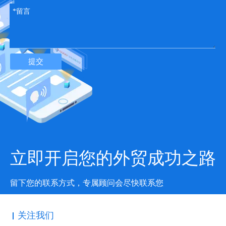
Google验证业务后，下一步就是优化您的“ Google我的商家”信息中
心。深入研究建议建议重点关注个人资料的以下方面：
发布您的营业时间
包括您的地址，电话号码和网站喊
提交
添加其他业务类别
添加图片，视频和品牌宣传资料
地理标记照片
激活客户信息
定期使用Google Post和号召性用语
经过优化的“ Google我的商家”列表是如何在Google Maps上排名的
第一步，因为它可以借助Google算法（使用1）相关性，2）距离和
立即开启您的外贸成功之路
3）突出来帮助您确定本地排名。
2.建立一致的引文
留下您的联系方式，专属顾问会尽快联系您
决定如何在Google Maps上排名的另一个元素是引文构建和一致
性。为此，请确保在所有联机目录中一致显示该企业的NAP（名
称，地址，电话号码）。
关注我们