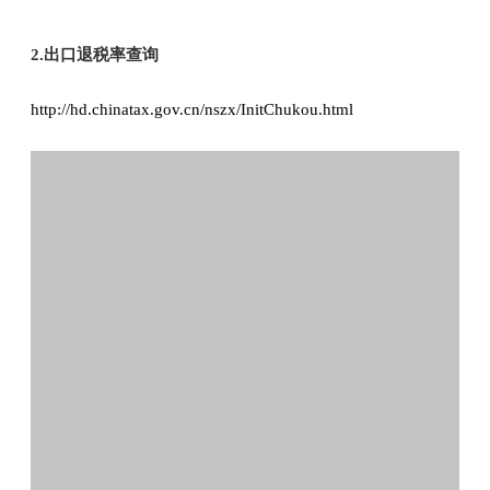
2.出口退税率查询
http://hd.chinatax.gov.cn/nszx/InitChukou.html