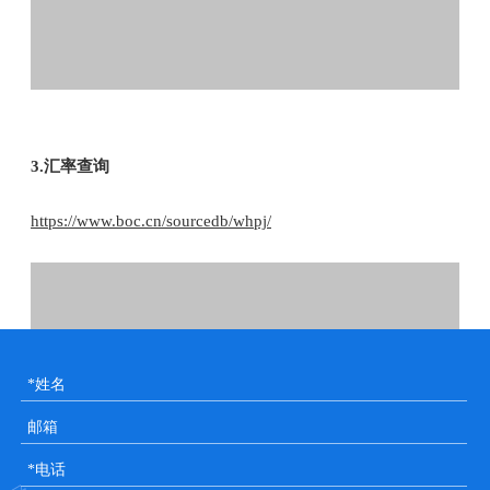
3.汇率查询
https://www.boc.cn/sourcedb/whpj/