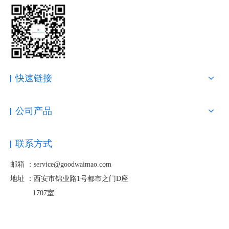
快速链接
公司产品
联系方式
邮箱 ：service@goodwaimao.com
地址 ：
西安市锦业路1号都市之门D座
欧盟
1707室
https://ec.europa.eu/taxation_customs/dds2/taric/taric_consulta
tion.jsp?Lang=en
与欧盟成员国的业务往来，可以通过该网站查询进口关税信