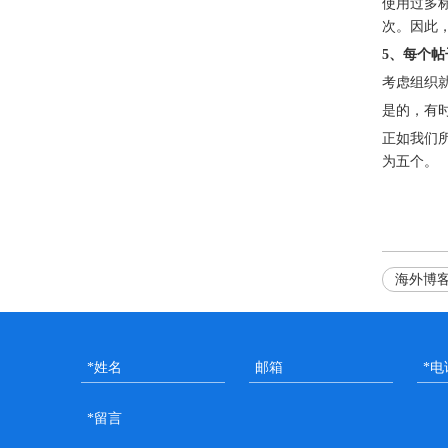
使用过多
次。因此
5、每个
考虑组织
是的，有
正如我们
为五个。
海外博