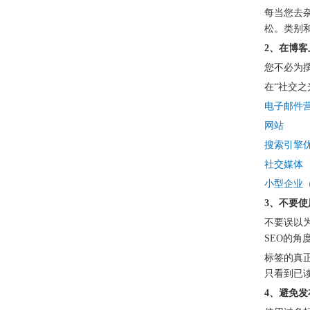
每当您去
松。类别
2、在博
您不必为
在“社交之
电子邮件
网站
搜索引擎
社交媒体
小型企业
3、不要
不要误以
SEO的
标签的真
只看到已
4、避免