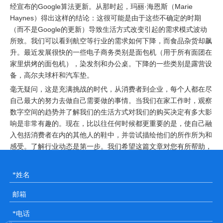
经宣布的Google算法更新。从那时起，玛丽·海恩斯（Marie
Haynes）得出这样的结论：这很可能是由于这些不确定的时期
（而不是Google的更新）导致生活方式改变引起的需求模式波动
所致。我们可以看到航空等行业的需求如何下降，而食品杂货却飙
升。最近发展很快的一些电子商务类别是面包机（用于所有面团在
家里烘烤的面包机），染发剂和办公桌。下降的一些类别是露营设
备，高尔夫球杆和汽车垫。
毫无疑问，这是充满挑战的时代，从消费者到企业，每个人都在尽
自己最大的努力去做自己需要做的事情。当我们在家工作时，观察
数字空间的趋势并了解我们的生活方式对我们的购买决定有多大影
响是非常有趣的。现在，比以往任何时候都更重要的是，使自己融
入包括消费者在内的其他人的鞋中，并尝试描绘他们的所作所为和
感受。了解行业动态是第一步。我们希望这篇文章对您有所帮助，
我们很快就会在数字营销领域获得更多更新和趋势。
2020海外营销推广趋势
海外营销独立站
海外社交媒体营销
海外社交推广