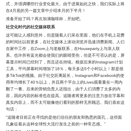
式，并强调哪些行业变化最大。由于进展如此之快，我们实际上将
在4月底的另一篇文章中介绍本月的下半月！
准备开始了吗？再次加满咖啡杯，开始吧。
社交化时代的社交媒体联系
这可能让人感到意外，但是随着人们呆在里面，他们在手机上花费
的时间比以前更多，在社交媒体上滚动浏览并迅速消费新闻。人们
在家中工作，在Zoom上与老板联系，在Houseparty上与亲人联
系。也许所有蓝光都会使我们的眼睛受伤，但是不可否认的是，屏
幕显示时间已经到了，而且还在持续。根据后来的Instagram计划
工具，平均屏幕时间增加了18％，每天多达5个小时以上！那是很
多TikTok的视频。由于社交距离延长，Instagram和Facebook的使
用率均增长了40％以上，并且两个平台上的Lives观看量在一周内
翻了一番。后来的营销负责人还指出，由于人们消费了太多的内
容，因此内容的标准也在提高。追随者将更多的注意力放在字幕和
真实内容上，而不太可能像他们看到的那样无所顾忌。我们喜欢这
句话：
“追随者目前正在寻找的是他们信任的朋友和熟悉的面孔，这些面
孔象征着从这种全球性大流行发生之前的一种常态感。”