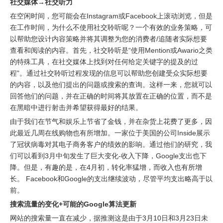
社交媒体→社交听力
在空闲时间，您可能会在Instagram或Facebook上滚动浏览，但是
在工作时间，为什么不使用社交聆听呢？一个有效的业务策略，可
以帮助您设计内容策略并将其调整为您的消费者/追随者实际想要
查看和阅读的内容。首先，社交聆听是“使用Mention或Awario之类
的特殊工具，在社交媒体上找到对任何给定关键字的提及的过
程”。通过社交聆听过程发现的信息可以帮助您创建受众实际想要
的内容，以及他们提出的问题或搜索的查询。这样一来，您就可以
回答他们的问题，并在正确的时间将其放置在正确的位置，而不是
在黑暗中进行射击并希望获得最好的结果。
由于我们在节气和娱乐上节省了金钱，并在杂货上花费了更多，因
此最近几周在线购物也有所增加。一家位于美国的公司Inside展示
了冠状病毒对其电子商务客户的绩效的影响。通过他们的研究，我
们可以看到3月中旬发生了巨大变化-收入下降，Google支出也下
降。但是，有趣的是，在4月初，转化率猛增，而收入也有所增
长。 Facebook和Google的支出继续波动，尽管平均支出略高于以
前。
搜索流量的变化+可能的Google算法更新
网站的搜索量一直在减少，据推测这是由于3月10日和3月23日未